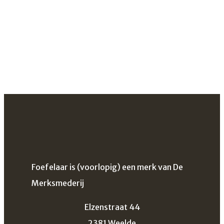
Foefelaar is (voorlopig) een merk van De
Merksmederij
Elzenstraat 44
2381 Weelde