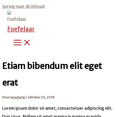
Spring naar de inhoud
Foefelaar
Etiam bibendum elit eget
erat
Door
wouterw
/
oktober 23, 2018
Lorem ipsum dolor sit amet, consectetuer adipiscing elit.
Duis risus. Nullam sit amet magna in magna gravida