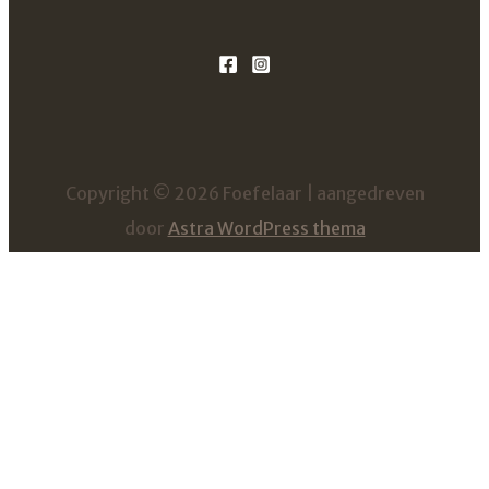
Copyright © 2026 Foefelaar | aangedreven
door
Astra WordPress thema
Beluister onze commercial die werd uitgezonden tijdens
de Ronde van Vlaanderen, Parijs-Roubaix en Amstel Gold
Race!